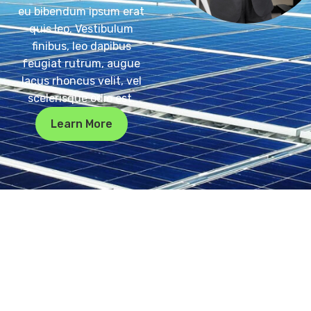
eu bibendum ipsum erat
quis leo. Vestibulum
finibus, leo dapibus
feugiat rutrum, augue
lacus rhoncus velit, vel
scelerisque odio est.
Learn More