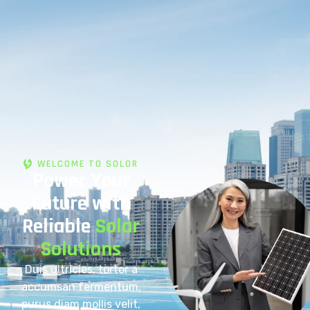
WELCOME TO SOLOR
Power Your
Future with
Reliable
Solar
Solutions
Duis ultricies, tortor a
accumsan fermentum,
purus diam mollis velit,